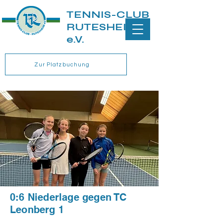
TENNIS-CLUB
RUTESHEIM
e.V.
Zur Platzbuchung
0:6 Niederlage gegen TC
Leonberg 1