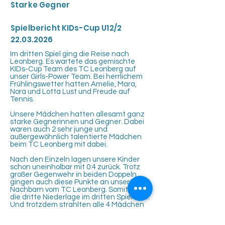
Starke Gegner
Spielbericht KIDs-Cup U12/2
22.03.2026
Im dritten Spiel ging die Reise nach
Leonberg. Es wartete das gemischte
KIDs-Cup Team des TC Leonberg auf
unser Girls-Power Team. Bei herrlichem
Frühlingswetter hatten Amelie, Mara,
Nora und Lotta Lust und Freude auf
Tennis.
Unsere Mädchen hatten allesamt ganz
starke Gegnerinnen und Gegner. Dabei
waren auch 2 sehr junge und
außergewöhnlich talentierte Mädchen
beim TC Leonberg mit dabei.
Nach den Einzeln lagen unsere Kinder
schon uneinholbar mit 0:4 zurück. Trotz
großer Gegenwehr in beiden Doppeln
gingen auch diese Punkte an unsere
Nachbarn vom TC Leonberg. Somit stand
die dritte Niederlage im dritten Spiel fest.
Und trotzdem strahlten alle 4 Mädchen
auf dem Spieltags Foto um die Wette.