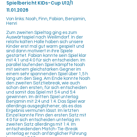
Spielbericht KIDs-Cup U12/1
11.01.2026
Von links: Noah, Finn, Fabian, Benjamin,
Henri
Zum zweiten Spieltag ging es zum
Auswärtsspiel nach Weilimdorf. In der
relativ kalten Halle haben sich unsere
Kinder erst mal gut warm gespielt und
sind dann motiviert in ihre Spiele
gestartet. Fabian konnte sein Spiel klar
mit 4:1 und 4:0 für sich entscheiden. Im
parallel laufenden Spiel kämpfte Noah
mit seinem gleichstarken Gegner im
einem sehr spannenden Spiel über 1,5 h
lang um den Sieg. Am Ende konnte Noah
den zweiten Satztiebreak, wie auch
schon den ersten, für sich entscheiden
und somit das Spiel mit 5:4 und 5:4
gewinnen. Im dritten Spiel unterlag
Benjamin mit 2:4 und 1:4. Das Spiel war
allerdings ausgeglichener, als es das
Ergebnis vermuten lässt. Im letzten
Einzel konnte Finn den ersten Satz mit
4:0 für sich entscheiden unterlag im
zweiten Satz allerdings mit 1:4. Im
entscheidenden Match-Tie-Break
unterlag er nach anfänglicher Führung