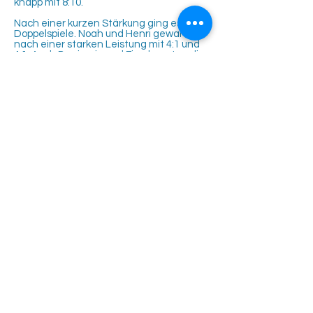
knapp mit 8:10.
Nach einer kurzen Stärkung ging es in die
Doppelspiele. Noah und Henri gewannen
nach einer starken Leistung mit 4:1 und
4:1. Auch Benjamin und Finn konnten die
Partie für sich entscheiden. Nach einem
klaren 4:1 im ersten Satz kamen die
Gegner im zweiten Satz besser ins Spiel,
am Ende stand es allerdings 5:3 in Satz 2
für unsere beiden Jungs.
Am Ende konnte damit der Gesamtsieg
verbucht werden und die Kinder gingen
glücklich nach Hause.
Tennisclub Rutesheim e.V.
Eisengriffweg 4
71277 Rutesheim
info@tcrweb.de
Impressum
Datenschutz
Copyright Tennisclub Rutesheim e.V.