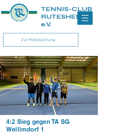
TENNIS-CLUB
RUTESHEIM
e.V.
Zur Platzbuchung
4:2 Sieg gegen TA SG
Weilimdorf 1