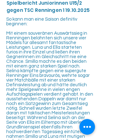
Spielbericht Juniorinnen U15/2
gegen TSC Renningen
1 19.10.2025
So kann man eine Saison definitiv
beginnen:
Mit einem souveränen Auswärtssieg in
Renningen belohnten sich unsere vier
Mädels für allesamt fantastische
Leistungen. Luna und Ella starteten
furios in ihre Einzel und ließen ihren
Gegnerinnen im Gleichschritt nie eine
Chance. Smilla machte es den beiden
mit einem ganz starken Spiel nach.
Selina kämpfte gegen eine supergute
Renninger Eins bravourös, wehrte sogar
vier Matchbälle mit einer starken
Definsivleistung ab und hätte deutlich
mehr Spielgewinne in vielen engen
Aufschlagspielen verdient gehabt. In den
ausstehenden Doppeln war damit nur
noch ein Satzgewinn zum Gesamtsieg
nötig. Schnell wurden letzte Zweifel
daran mit taktischen Meisterleistungen
beseitigt: Während Selina sich an der
Seite von Ella im Eiltempo mit überlegtem
Grundlinienspiel ebenfalls ihren
hochverdienten Tagessieg eintütete,
nahmen Smilla und Luna mit mutigen