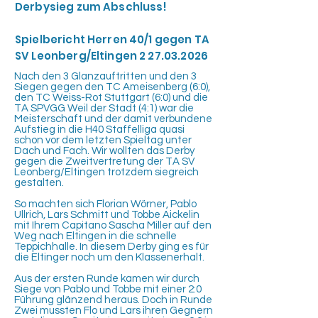
Derbysieg zum Abschluss!
Spielbericht Herren 40/1 gegen TA
SV Leonberg/Eltingen
2 27.03.2026
Nach den 3 Glanzauftritten und den 3
Siegen gegen den TC Ameisenberg (6:0),
den TC Weiss-Rot Stuttgart (6:0) und die
TA SPVGG Weil der Stadt (4:1) war die
Meisterschaft und der damit verbundene
Aufstieg in die H40 Staffelliga quasi
schon vor dem letzten Spieltag unter
Dach und Fach. Wir wollten das Derby
gegen die Zweitvertretung der TA SV
Leonberg/Eltingen trotzdem siegreich
gestalten.
So machten sich Florian Wörner, Pablo
Ullrich, Lars Schmitt und Tobbe Aickelin
mit Ihrem Capitano Sascha Miller auf den
Weg nach Eltingen in die schnelle
Teppichhalle. In diesem Derby ging es für
die Eltinger noch um den Klassenerhalt.
Aus der ersten Runde kamen wir durch
Siege von Pablo und Tobbe mit einer 2:0
Führung glänzend heraus. Doch in Runde
Zwei mussten Flo und Lars ihren Gegnern