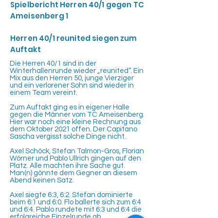
Spielbericht Herren 40/1 gegen TC
Ameisenberg 1
Herren 40/1 reunited siegen zum
Auftakt
Die Herren 40/1 sind in der
Winterhallenrunde wieder „reunited“. Ein
Mix aus den Herren 50, junge Vierziger
und ein verlorener Sohn sind wieder in
einem Team vereint.
Zum Auftakt ging es in eigener Halle
gegen die Männer vom TC Ameisenberg.
Hier war noch eine kleine Rechnung aus
dem Oktober 2021 offen. Der Capitano
Sascha vergisst solche Dinge nicht.
Axel Schöck, Stefan Talmon-Gros, Florian
Wörner und Pablo Ullrich gingen auf den
Platz. Alle machten ihre Sache gut.
Man(n) gönnte dem Gegner an diesem
Abend keinen Satz.
Axel siegte 6:3, 6:2. Stefan dominierte
beim 6:1 und 6:0. Flo ballerte sich zum 6:4
und 6:4. Pablo rundete mit 6:3 und 6:4 die
erfolgreiche Einzelrunde ab.