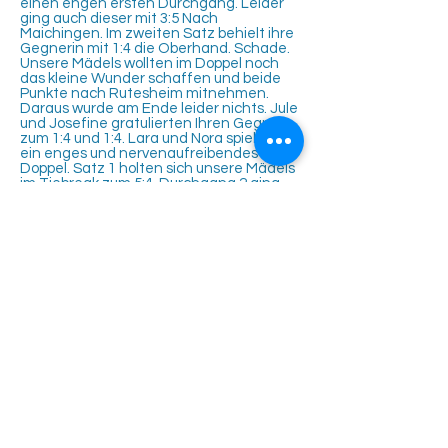
einen engen ersten Durchgang. Leider
ging auch dieser mit 3:5 Nach
Maichingen. Im zweiten Satz behielt ihre
Gegnerin mit 1:4 die Oberhand. Schade.
Unsere Mädels wollten im Doppel noch
das kleine Wunder schaffen und beide
Punkte nach Rutesheim mitnehmen.
Daraus wurde am Ende leider nichts. Jule
und Josefine gratulierten Ihren Gegnern
zum 1:4 und 1:4. Lara und Nora spielten
ein enges und nervenaufreibendes
Doppel. Satz 1 holten sich unsere Mädels
im Tiebreak zum 5:4. Durchgang 2 ging
knapp mit 3:5 an ihre Gegner. Der
Matchtiebreak hatte beim 6:10 kein
happy end für uns vorgesehen. Leider.
Somit ging der Sieg mit 1:5 an das nette
Team aus Maichingen. Glückwunsch.
Unser Girls-Power Team hat noch ein
Spiel in der Hallenrunde. Am Sonntag,
den
30.03.2025
geht es ab 12 Uhr in der
Warmbronner Halle gegen das U12 KIDs-
Cup Team der Spvgg Warmbronn Tennis.
Bis dahin: Spiel, Satz & Sieg TC
Rutesheim.
Tennisclub Rutesheim e.V.
Eisengriffweg 4
71277 Rutesheim