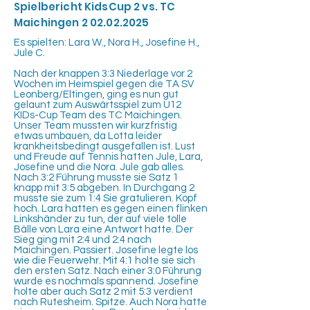
Spielbericht KidsCup 2 vs. TC
Maichingen
2 02.02.2025
Es spielten: Lara W., Nora H., Josefine H.,
Jule C.
Nach der knappen 3:3 Niederlage vor 2
Wochen im Heimspiel gegen die TA SV
Leonberg/Eltingen, ging es nun gut
gelaunt zum Auswärtsspiel zum U12
KIDs-Cup Team des TC Maichingen.
Unser Team mussten wir kurzfristig
etwas umbauen, da Lotta leider
krankheitsbedingt ausgefallen ist. Lust
und Freude auf Tennis hatten Jule, Lara,
Josefine und die Nora. Jule gab alles.
Nach 3:2 Führung musste sie Satz 1
knapp mit 3:5 abgeben. In Durchgang 2
musste sie zum 1:4 Sie gratulieren. Kopf
hoch. Lara hatten es gegen einen flinken
Linkshänder zu tun, der auf viele tolle
Bälle von Lara eine Antwort hatte. Der
Sieg ging mit 2:4 und 2:4 nach
Maichingen. Passiert. Josefine legte los
wie die Feuerwehr. Mit 4:1 holte sie sich
den ersten Satz. Nach einer 3:0 Führung
wurde es nochmals spannend. Josefine
holte aber auch Satz 2 mit 5:3 verdient
nach Rutesheim. Spitze. Auch Nora hatte