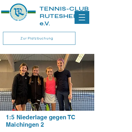
TENNIS-CLUB
RUTESHEIM
e.V.
Zur Platzbuchung
1:5 Niederlage gegen TC
Maichingen 2