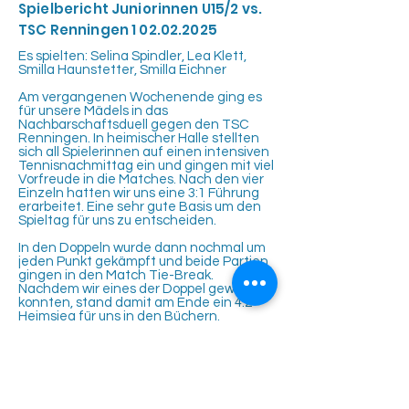
Spielbericht Juniorinnen U15/2 vs.
TSC Renningen
1 02.02.2025
Es spielten: Selina Spindler, Lea Klett,
Smilla Haunstetter, Smilla Eichner
Am vergangenen Wochenende ging es
für unsere Mädels in das
Nachbarschaftsduell gegen den TSC
Renningen. In heimischer Halle stellten
sich all Spielerinnen auf einen intensiven
Tennisnachmittag ein und gingen mit viel
Vorfreude in die Matches. Nach den vier
Einzeln hatten wir uns eine 3:1 Führung
erarbeitet. Eine sehr gute Basis um den
Spieltag für uns zu entscheiden.
In den Doppeln wurde dann nochmal um
jeden Punkt gekämpft und beide Partien
gingen in den Match Tie-Break.
Nachdem wir eines der Doppel gewinnen
konnten, stand damit am Ende ein 4:2
Heimsieg für uns in den Büchern.
Ein toller Erfolg, Gratulation an das Team.
Ein Dank auf diesem Wege nach
Renningen für sehr faire Spiele und eine
wunderbare Atmosphäre.