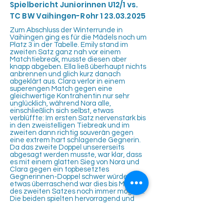
Spielbericht Juniorinnen U12/1 vs.
TC BW Vaihingen-Rohr
1 23.03.2025
Zum Abschluss der Winterrunde in
Vaihingen ging es für die Mädels noch um
Platz 3 in der Tabelle. Emily stand im
zweiten Satz ganz nah vor einem
Matchtiebreak, musste diesen aber
knapp abgeben. Ella ließ überhaupt nichts
anbrennen und glich kurz danach
abgeklärt aus. Clara verlor in einem
superengen Match gegen eine
gleichwertige Kontrahentin nur sehr
unglücklich, während Nora alle,
einschließlich sich selbst, etwas
verblüffte: Im ersten Satz nervenstark bis
in den zweistelligen Tiebreak und im
zweiten dann richtig souverän gegen
eine extrem hart schlagende Gegnerin.
Da das zweite Doppel unsererseits
abgesagt werden musste, war klar, dass
es mit einem glatten Sieg von Nora und
Clara gegen ein topbesetztes
Gegnerinnen-Doppel schwer würde,
etwas überraschend war dies bis Mitte
des zweiten Satzes noch immer möglich.
Die beiden spielten hervorragend und
siegten schließlich im Matchtiebreak,
konnten aber die 3:3 Niederlage nach