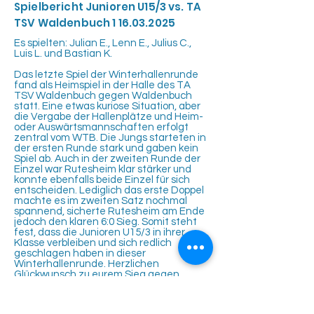
Spielbericht Junioren U15/3 vs. TA
TSV Waldenbuch
1 16.03.2025
Es spielten: Julian E., Lenn E., Julius C.,
Luis L. und Bastian K.​
Das letzte Spiel der Winterhallenrunde
fand als Heimspiel in der Halle des TA
TSV Waldenbuch gegen Waldenbuch
statt. Eine etwas kuriose Situation, aber
die Vergabe der Hallenplätze und Heim-
oder Auswärtsmannschaften erfolgt
zentral vom WTB. Die Jungs starteten in
der ersten Runde stark und gaben kein
Spiel ab. Auch in der zweiten Runde der
Einzel war Rutesheim klar stärker und
konnte ebenfalls beide Einzel für sich
entscheiden. Lediglich das erste Doppel
machte es im zweiten Satz nochmal
spannend, sicherte Rutesheim am Ende
jedoch den klaren 6:0 Sieg. Somit steht
fest, dass die Junioren U15/3 in ihrer
Klasse verbleiben und sich redlich
geschlagen haben in dieser
Winterhallenrunde. Herzlichen
Glückwunsch zu eurem Sieg gegen
Waldenbuch Jungs! Die Saison über
kamen in der Junioren U15/3 Mannschaft
Julius C., Julian E., Bastian K., Lenn E.,