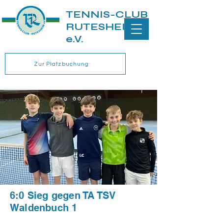
TENNIS-CLUB
RUTESHEIM
e.V.
Zur Platzbuchung
6:0 Sieg gegen TA TSV
Waldenbuch 1