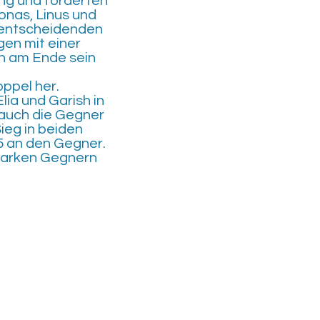
ung und forderten
onas, Linus und
 entscheidenden
en mit einer
nn am Ende sein
ppel her.
ia und Garish in
 auch die Gegner
ieg in beiden
5 an den Gegner.
starken Gegnern