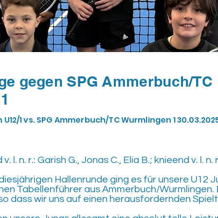
lage gegen SPG Ammerbuch/TC
 1
n U12/1 vs. SPG Ammerbuch/TC Wurmlingen 1 30.03.202
 l. n. r.: Garish G., Jonas C., Elia B.; knieend v. l. n. r
r diesjährigen Hallenrunde ging es für unsere U12
nen Tabellenführer aus Ammerbuch/Wurmlingen. Di
o dass wir uns auf einen herausfordernden Spielt