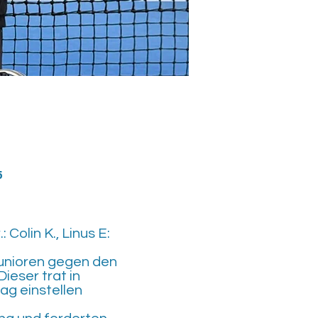
5
.: Colin K., Linus E:
 Junioren gegen den
eser trat in
ag einstellen