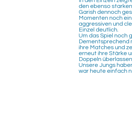
In den Einzeln zeig
den ebenso starken 
Garish dennoch ges
Momenten noch einen
aggressiven und cl
Einzel deutlich.
Um das Spiel noch g
Dementsprechend mot
ihre Matches und ze
erneut ihre Stärke u
Doppeln überlassen
Unsere Jungs haben
war heute einfach ni