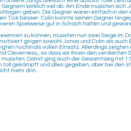
ten unsere Jungs allesamt eine absolut tolle Leist
Gegnern wirklich viel ab. Am Ende mussten sich J
chlagen geben. Die Gegner waren einfach in den
 Tick besser. Colin konnte seinen Gegner hingeg
everen Spielweise gut in Schach halten und gewa
ewinnen zu können, mussten nun zwei Siege im Do
iviert gingen sowohl Jonas und Colin als auch El
igten nochmals vollen Einsatz. Allerdings zeigten
nd Cleverness., so dass wir ihnen den verdienten S
 mussten. Damit ging auch der Gesamtsieg mit 1:
 toll gekämpft und alles gegeben, aber bei den 
cht mehr drin.