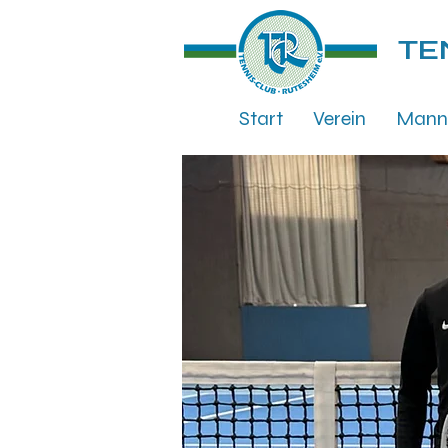
TE
Start
Verein
Mann