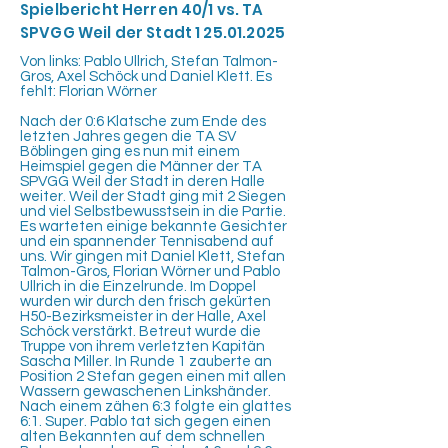
Spielbericht Herren 40/1 vs. TA
SPVGG Weil der Stadt
1 25.01.2025
Von links: Pablo Ullrich, Stefan Talmon-
Gros, Axel Schöck und Daniel Klett. Es
fehlt: Florian Wörner
Nach der 0:6 Klatsche zum Ende des
letzten Jahres gegen die TA SV
Böblingen ging es nun mit einem
Heimspiel gegen die Männer der TA
SPVGG Weil der Stadt in deren Halle
weiter. Weil der Stadt ging mit 2 Siegen
und viel Selbstbewusstsein in die Partie.
Es warteten einige bekannte Gesichter
und ein spannender Tennisabend auf
uns. Wir gingen mit Daniel Klett, Stefan
Talmon-Gros, Florian Wörner und Pablo
Ullrich in die Einzelrunde. Im Doppel
wurden wir durch den frisch gekürten
H50-Bezirksmeister in der Halle, Axel
Schöck verstärkt. Betreut wurde die
Truppe von ihrem verletzten Kapitän
Sascha Miller. In Runde 1 zauberte an
Position 2 Stefan gegen einen mit allen
Wassern gewaschenen Linkshänder.
Nach einem zähen 6:3 folgte ein glattes
6:1. Super. Pablo tat sich gegen einen
alten Bekannten auf dem schnellen