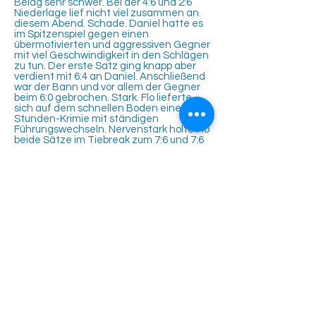
Belag sehr schwer. Bei der 4:6 und 2:6
Niederlage lief nicht viel zusammen an
diesem Abend. Schade. Daniel hatte es
im Spitzenspiel gegen einen
übermotivierten und aggressiven Gegner
mit viel Geschwindigkeit in den Schlägen
zu tun. Der erste Satz ging knapp aber
verdient mit 6:4 an Daniel. Anschließend
war der Bann und vor allem der Gegner
beim 6:0 gebrochen. Stark. Flo lieferte
sich auf dem schnellen Boden einen 2-
Stunden-Krimie mit ständigen
Führungswechseln. Nervenstark holte Flo
beide Sätze im Tiebreak zum 7:6 und 7:6
Sieg. Hammer. In den Doppen sollte das
Ergebnis weiter ausgebaut werden. Im
Doppel 1 siegten Daniel und Flo. Auch
unser Doppel 2 mit Axel und Stefan lies
nichts anbrennen und siegten deutlich.
Somit war ein souveräner 5:1 Sieg unter
Dach und Fach. Klasse. Auf der Herren-
40 Abschiedstournee steht noch ein Spiel
auf dem Programm. Dieses Match findet
aber erst am Samstag, den
22.03.2025
ab
18 Uhr gegen den TC Mönsheim statt.
Wir freuen uns auf den Abschluss der
Hallenrunde.
Tennisclub Rutesheim e.V.