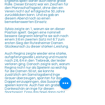
Ergebnis spielt daher auch keine große
Rolle. Dieser Einsatz war ein Zeichen für
den Mannschaftsgeist, ohne den ein
Verein nicht auf erfolgreiche 50 Jahre
zurückblicken kann. Und es gab an
diesem Abend noch so einen
bemerkenswerten Einsatz.
Sylvia zeigte an 1, warum sie an dieser
Position spielt. Gegen eine nominell
bessere Gegnerin kämpfte sie sich nach
einem 3:6 im zweiten Satz mit 6:7 zum
ersten Sieg der Rutesheimer Damen.
Glückwunsch zu dieser starken Leistung.
Auch Regina zeigte wieder eine starke,
aufopferungsvolle Leistung und musste
nach 2:6, 6:4 in den Tiebreak, der leider
verloren ging. Danach zeigte sich, warum
Regina nicht nur als Spielerin so wichtig
für die Damen 50 ist, sie konnte
zusätzlich am Samstagabend Inge
Grauer überzeugen, spontan für das
Doppel einzuspringen, das Susanne nicht
spielen konnte. Auch hier ein großes
Dankeschön an Inge für diesen
Sportsgeist. Dass das Spiel dann nicht
gewonnen wurde, ist bei dieser
Ausgangslage nicht wirklich
entscheidend.