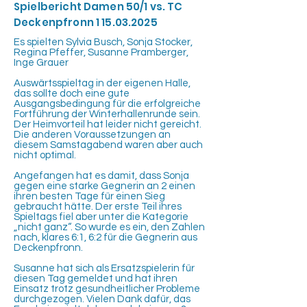
Spielbericht Damen 50/1 vs. TC
Deckenpfronn
1 15.03.2025
Es spielten Sylvia Busch, Sonja Stocker,
Regina Pfeffer, Susanne Pramberger,
Inge Grauer
Auswärtsspieltag in der eigenen Halle,
das sollte doch eine gute
Ausgangsbedingung für die erfolgreiche
Fortführung der Winterhallenrunde sein.
Der Heimvorteil hat leider nicht gereicht.
Die anderen Voraussetzungen an
diesem Samstagabend waren aber auch
nicht optimal.
Angefangen hat es damit, dass Sonja
gegen eine starke Gegnerin an 2 einen
ihren besten Tage für einen Sieg
gebraucht hätte. Der erste Teil ihres
Spieltags fiel aber unter die Kategorie
„nicht ganz“. So wurde es ein, den Zahlen
nach, klares 6:1, 6:2 für die Gegnerin aus
Deckenpfronn.
Susanne hat sich als Ersatzspielerin für
diesen Tag gemeldet und hat ihren
Einsatz trotz gesundheitlicher Probleme
durchgezogen. Vielen Dank dafür, das