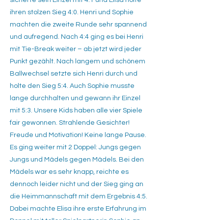
sicherte sein Einzel mit 4:1 und Elisa holte
ihren stolzen Sieg 4:0. Henri und Sophie
machten die zweite Runde sehr spannend
und aufregend. Nach 4:4 ging es bei Henri
mit Tie-Break weiter – ab jetzt wird jeder
Punkt gezählt. Nach langem und schönem
Ballwechsel setzte sich Henri durch und
holte den Sieg 5:4. Auch Sophie musste
lange durchhalten und gewann ihr Einzel
mit 5:3. Unsere Kids haben alle vier Spiele
fair gewonnen. Strahlende Gesichter!
Freude und Motivation! Keine lange Pause.
Es ging weiter mit 2 Doppel: Jungs gegen
Jungs und Mädels gegen Mädels. Bei den
Mädels war es sehr knapp, reichte es
dennoch leider nicht und der Sieg ging an
die Heimmannschaft mit dem Ergebnis 4:5.
Dabei machte Elisa ihre erste Erfahrung im