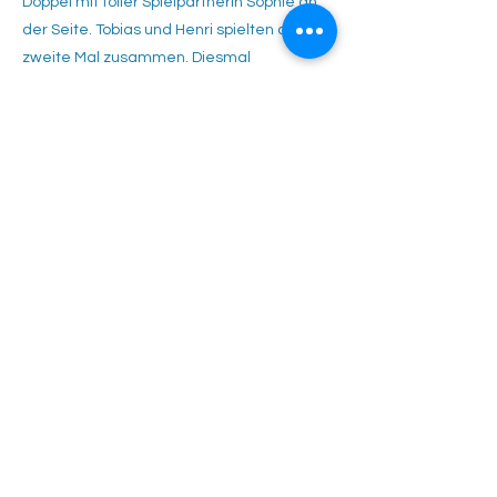
Doppel mit toller Spielpartnerin Sophie an
der Seite. Tobias und Henri spielten das
zweite Mal zusammen. Diesmal
überzeugten sie in ihren Matches mit
wechselseitigem Einsatz und holten den
Sieg nach Hause. Am Ende stand es 18:10
für Rutesheim. Alle Kinder haben gut
gespielt und hatten viel Freude! Zum
Abschluss hat die Heimmannschaft
leckere Pizza organisiert. Vielen Dank
dafür! Wir sind sehr stolz auf unsere Kids
und wünschen ihnen viel Erfolg und viel
Spaß für das letzte Saisonspiel.
Tennisclub Rutesheim e.V.
Eisengriffweg 4