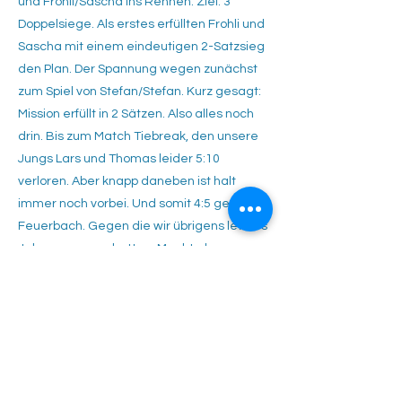
und Frohli/Sascha ins Rennen. Ziel: 3
Doppelsiege. Als erstes erfüllten Frohli und
Sascha mit einem eindeutigen 2-Satzsieg
den Plan. Der Spannung wegen zunächst
zum Spiel von Stefan/Stefan. Kurz gesagt:
Mission erfüllt in 2 Sätzen. Also alles noch
drin. Bis zum Match Tiebreak, den unsere
Jungs Lars und Thomas leider 5:10
verloren. Aber knapp daneben ist halt
immer noch vorbei. Und somit 4:5 gegen
Feuerbach. Gegen die wir übrigens letztes
Jahr gewonnen hatten. Macht aber am
Ende alles nichts. Später wurde bekannt,
dass der Weissenhof auch das letzte Spiel
gegen Gebersheim gewonnen hatte. Und
somit ohne Matchverlust verdienter
Meister und Aufsteiger ist. Herzlichen
Glückwunsch! Nach so vielen erfolgreichen