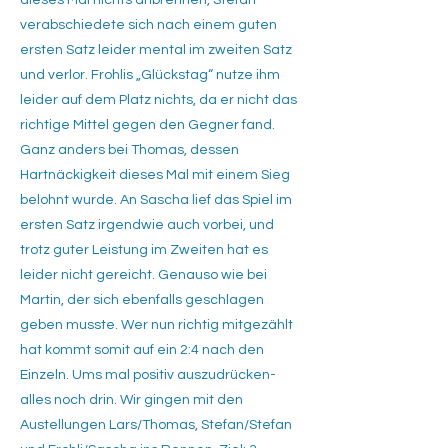
dieses Mal nichts anbrennen, Stefan
verabschiedete sich nach einem guten
ersten Satz leider mental im zweiten Satz
und verlor. Frohlis „Glückstag“ nutze ihm
leider auf dem Platz nichts, da er nicht das
richtige Mittel gegen den Gegner fand.
Ganz anders bei Thomas, dessen
Hartnäckigkeit dieses Mal mit einem Sieg
belohnt wurde. An Sascha lief das Spiel im
ersten Satz irgendwie auch vorbei, und
trotz guter Leistung im Zweiten hat es
leider nicht gereicht. Genauso wie bei
Martin, der sich ebenfalls geschlagen
geben musste. Wer nun richtig mitgezählt
hat kommt somit auf ein 2:4 nach den
Einzeln. Ums mal positiv auszudrücken-
alles noch drin. Wir gingen mit den
Austellungen Lars/Thomas, Stefan/Stefan