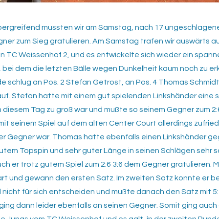
bergreifend mussten wir am Samstag, nach 17 ungeschlagene
ner zum Sieg gratulieren. Am Samstag trafen wir auswärts au
 TC Weissenhof 2, und es entwickelte sich wieder ein span
, bei dem die letzten Bälle wegen Dunkelheit kaum noch zu er
e schlug an Pos. 2 Stefan Getrost, an Pos. 4 Thomas Schmidt
r auf. Stefan hatte mit einem gut spielenden Linkshänder eine
 diesem Tag zu groß war und mußte so seinem Gegner zum 2:6 
it seinem Spiel auf dem alten Center Court allerdings zufrie
 der Gegner war. Thomas hatte ebenfalls einen Linkshänder 
gutem Topspin und sehr guter Länge in seinen Schlägen sehr 
h er trotz gutem Spiel zum 2:6 3:6 dem Gegner gratulieren. M
rt und gewann den ersten Satz. Im zweiten Satz konnte er bei
 nicht für sich entscheiden und mußte danach den Satz mit 5
ing dann leider ebenfalls an seinen Gegner. Somit ging auch 