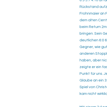
6:3 5:7 4:10 an
Rückstand aufz
Frohnmaier an P
dem alten Cent
beim Return 2m 
bringen. Sein G
deutlichen 6:0 
Gegner, wie gut
anderen Stoppba
haben, aber nic
zeigte er ein fa
Punkt für uns. J
Glaube an ein 3
Spiel von Chris
kam nicht wirkl