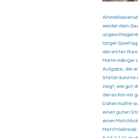
Altersklassenü
wieder dem Geg
ungeschlagenen
langer Spieltag
der ersten Rund
Martin Killinge
Aufgabe, die an
Stefan konnte m
zeigt, wie gut
der es ihm mit 
Daher mußte auc
einen guten Sta
einen Matchball
Matchtiebreak g