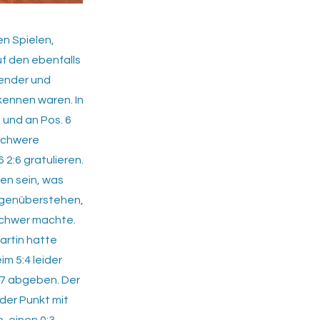
n Spielen,
f den ebenfalls
nender und
kennen waren. In
 und an Pos. 6
 schwere
2:6 gratulieren.
den sein, was
gegenüberstehen,
schwer machte.
artin hatte
m 5:4 leider
:7 abgeben. Der
der Punkt mit