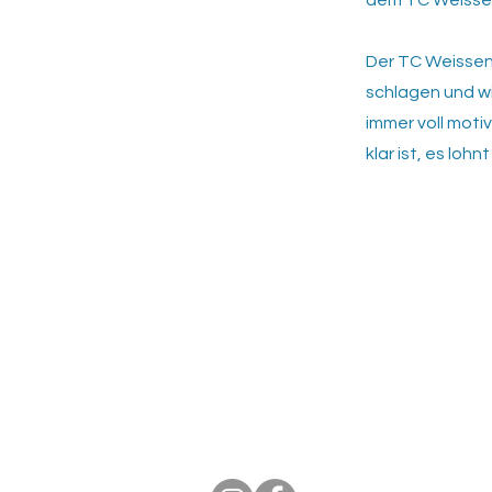
dem TC Weissen
Der TC Weissen
schlagen und w
immer voll moti
klar ist, es lo
Tennisclub Rutesheim e.V.
Eisengriffweg 4
71277 Rutesheim
info@tcrweb.de