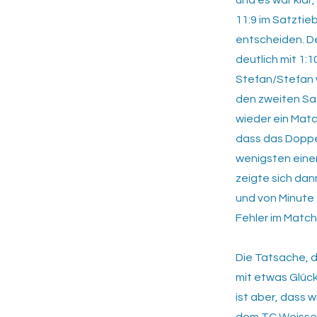
und es war klar
11:9 im Satztie
entscheiden. De
deutlich mit 1:1
Stefan/Stefan 
den zweiten Sat
wieder ein Matc
dass das Doppe
wenigsten eine
zeigte sich da
und von Minute 
Fehler im Matcht
Die Tatsache, d
mit etwas Glüc
ist aber, dass 