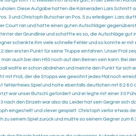
 die Jungs vom TC Weissenhof und es galt, in der zweiten Runde
uholen. Diese Aufgabe hatten die Kameraden Lars Schmitt an
os. 3 und Christoph Butscher an Pos. 5 zu erledigen. Lars durf
er Court ran und hatte einen guten Aufschläger gegenüberst
hinter der Grundlinie und schaffte es so, die Aufschläge gut in
egner schenkte ihm viele schnelle Fehler und so konnte er mit
6:2 den ersten Punkt für seine Truppe einfahren. Unser Froli ze
 man auch bei den H50 noch auf den Beinen sein kann. Bei de
ll wollte er schon abdrehen und meinte den Punkt für sich 
ht mit Froli, der die Stopps wie gewohnt jedes Mal noch errei
st fehlerfreies Spiel und holte ebenfalls deutlichen mit 6:2 6:0
etzt war unser Butschi gefordert und er legte mit einer 3:0 Füh
:3 nach den Einzeln war also da. Leider hat sein Gegner sich d
toph eingestellt und clever gespielt. Christoph verlor etwas 
ich zu seinem Spiel zurück und mußte so seinem Gegner zum 6:3 