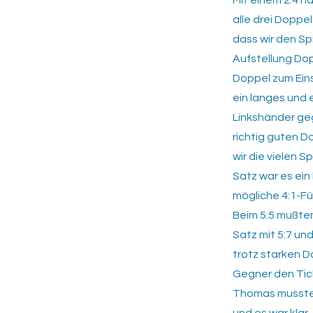
Mit einem 2:4 n
alle drei Doppe
dass wir den Sp
Aufstellung Dop
Doppel zum Eins
ein langes und 
Linkshänder ge
richtig guten D
wir die vielen 
Satz war es ein
mögliche 4:1-F
Beim 5:5 mußten
Satz mit 5:7 un
trotz starken D
Gegner den Tick
Thomas mussten