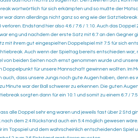
, dass das noch nichts zu sagen hat. Den zweiten Satz konnten
break wortwörtlich für sich erkämpfen und so mußte der Mats
r war dann allerdings nicht ganz so eng wie der Satztiebreak 
0 verloren. Endstand hier also 4:6 / 7:6 / 1:10. Auch das Doppel 
war eng und nachdem der erste Satz mit 6:7 an den Gegner gi
z mit ihrem gut eingespielten Doppelspiel mit 7:5 für sich ent
htiebreak. Auch wenn der Spieltag bereits entschieden war,
l von beiden Seiten noch ernst genommen wurde und unsere
n Doppelpunkt für unsere Mannschaft gewinnen wollten. Im 
nn auch, dass unsere Jungs noch gute Augen haben, denn es 
zu Minute war der Ball schwerer zu erkennen. Die guten Auge
iebreak sorgten dann für ein 10:1 und somit zu einem 6:7 / 7:5 /
ass alle Doppel sehr eng waren und jeweils fast über 2 Std gi
k nach dem 2:4 Rückstand auch ein 5:4 möglich gewesen wäre
wir im Topspiel und dem wahrscheinlich entscheidenden Spiel 