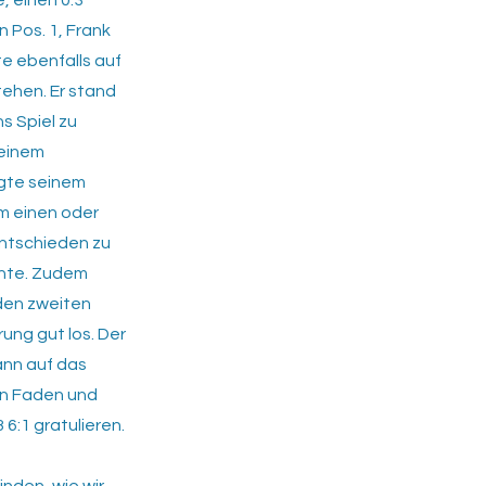
, einen 0:3
 Pos. 1, Frank
te ebenfalls auf
ehen. Er stand
s Spiel zu
 einem
igte seinem
m einen oder
entschieden zu
chte. Zudem
 den zweiten
rung gut los. Der
ann auf das
den Faden und
6:1 gratulieren.