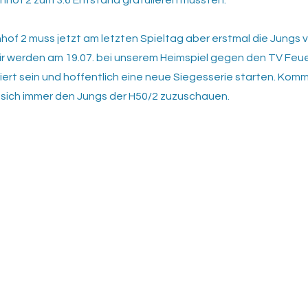
hof 2 zum 3:6 Entstand gratulieren mussten.
hof 2 muss jetzt am letzten Spieltag aber erstmal die Jungs
ir werden am 19.07. bei unserem Heimspiel gegen den TV Feu
viert sein und hoffentlich eine neue Siegesserie starten. Kom
hnt sich immer den Jungs der H50/2 zuzuschauen.
Datens
Impre