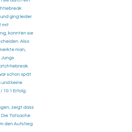
 sie durch ein
chtiebreak
und ging leider
2 mit
ng, konnten sie
scheiden. Also
 merkte man,
 Jungs
Matchtiebreak
war schon spät
n und keine
 10:1 Erfolg.
ngen, zeigt dass
. Die Tatsache
um den Aufstieg