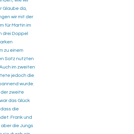
inden, wie wir
r Glaube da,
gen wir mit der
m für Martin im
n drei Doppel
tarken
am zu einem
ten Satz nutzten
. Auch im zweiten
stete jedoch die
spannend wurde.
 der zweite
 war das Glück
 dass die
ndet. Frank und
 aber die Jungs