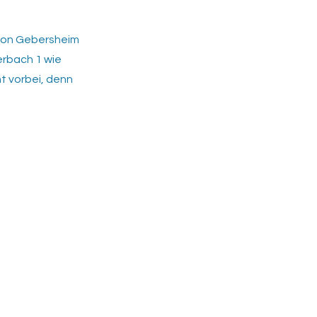
 von Gebersheim
erbach 1 wie
mt vorbei, denn
chutz
ssum