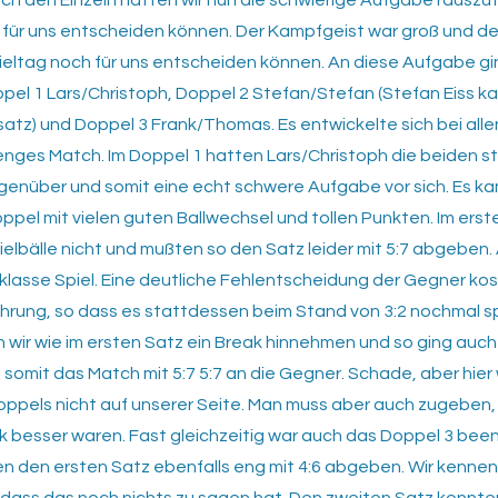
ach den Einzeln hatten wir nun die schwierige Aufgabe rauszuf
l für uns entscheiden können. Der Kampfgeist war groß und de
ieltag noch für uns entscheiden können. An diese Aufgabe gin
pel 1 Lars/Christoph, Doppel 2 Stefan/Stefan (Stefan Eiss ka
atz) und Doppel 3 Frank/Thomas. Es entwickelte sich bei alle
enges Match. Im Doppel 1 hatten Lars/Christoph die beiden s
genüber und somit eine echt schwere Aufgabe vor sich. Es k
oppel mit vielen guten Ballwechsel und tollen Punkten. Im ers
Spielbälle nicht und mußten so den Satz leider mit 5:7 abgeben
 klasse Spiel. Eine deutliche Fehlentscheidung der Gegner ko
ührung, so dass es stattdessen beim Stand von 3:2 nochmal 
 wir wie im ersten Satz ein Break hinnehmen und so ging auch
d somit das Match mit 5:7 5:7 an die Gegner. Schade, aber hier
oppels nicht auf unserer Seite. Man muss aber auch zugeben,
 besser waren. Fast gleichzeitig war auch das Doppel 3 bee
 den ersten Satz ebenfalls eng mit 4:6 abgeben. Wir kennen