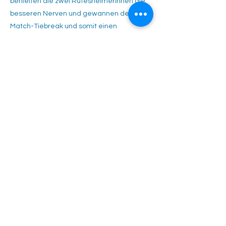
behielten die zwei Rutesheimerinnen die
besseren Nerven und gewannen den
Match-Tiebreak und somit einen
Ehrenpunkt für Rutesheim. Wir bedanken
uns bei den sehr fairen und sympathischen
Damen aus Leonberg für diesen schönen
Spieltag. Bei leckeren Salaten und Pizza
haben wir den Abend gemeinsam
ausklingen lassen.
Tennisclub Rutesheim e.V.
Eisengriffweg 4