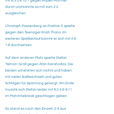
mit 6:3 0:6 10:7 gegen Ruben Plattner
durch und konnte so mit zum 2:2
ausgleichen.
Christoph Passenberg an Position 5 spielte
gegen den Teenager Kristi Thano. Im
weiteren Spielberlauf konnte er sich mit 0:6
1:6 durchsetzen.
Auf dem anderen Platz spielte Stefan
Talmon-Groß gegen Afan Karahodza. Die
beiden schenkten sich nichts und haben
mit vielen Ballwechseln und guten
Schlägen für Spannung gesorgt. Am Ende
musste sich Stefan leider mit 6:2 4:6 9:11
im Matchtiebreak geschlagen geben.
So stand es nach den Einzeln 2:4 aus