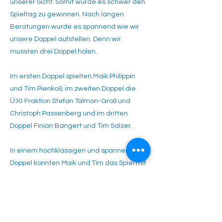
unserer Sicht. Somit wurde es schwer den
Spieltag zu gewinnen. Nach langen
Beratungen wurde es spannend wie wir
unsere Doppel aufstellen. Denn wir
mussten drei Doppel holen.
Im ersten Doppel spielten Maik Philippin
und Tim Pienkoß, im zweiten Doppel die
Ü30 Fraktion Stefan Talmon-Groß und
Christoph Passenberg und im dritten
Doppel Finian Bangert und Tim Salzer.
In einem hochklassigen und spannenden
Doppel konnten Maik und Tim das Spiel mit
6:3 6:4 gegen Ruben und Tobias auf unsere
Seite ziehen.
Im anderen Doppel haben Afan und Patrick