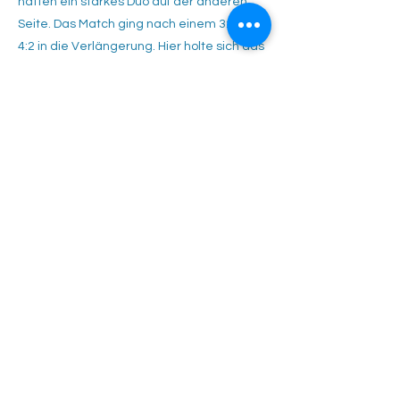
hatten ein starkes Duo auf der anderen
Seite. Das Match ging nach einem 3:5 und
4:2 in die Verlängerung. Hier holte sich das
Mönsheimer Duo den Punkt denkbar knapp
mit 10:12 im Matchtiebreak.
​Am Ende war die Freude beim Girls-Power
Team über den 4:2 Heimsieg gegen das
KIDs-Cup Team vom TC Mönsheim groß. Da
schmeckte zum Abschluss die Spaghetti
besonders gut.
Tennisclub Rutesheim e.V.
Eisengriffweg 4