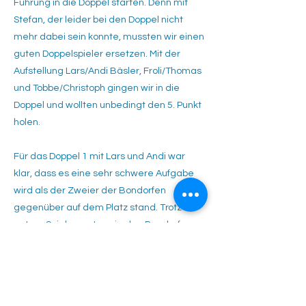
Führung in die Doppel starten. Denn mit
Stefan, der leider bei den Doppel nicht
mehr dabei sein konnte, mussten wir einen
guten Doppelspieler ersetzen. Mit der
Aufstellung Lars/Andi Bäsler, Froli/Thomas
und Tobbe/Christoph gingen wir in die
Doppel und wollten unbedingt den 5. Punkt
holen.
Für das Doppel 1 mit Lars und Andi war
klar, dass es eine sehr schwere Aufgabe
wird als der Zweier der Bondorfen
gegenüber auf dem Platz stand. Trotz
gutem Spiel mussten sie den Bondorfern
dann auch zum verdienten 6:2 6:3
gratulieren. Im Doppel 2 zeigten
Froli/Thomas gegenüber letzter Woche ein
ganz anderes Gesicht und konnten mit