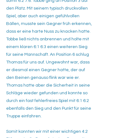
somit 6:2 7:6. Tobbe ging an Position 3 auf
den Platz. Mit seinem typisch druckvollen
Spiel, aber auch einigen gefühlvollen
Bällen, musste sein Gegner früh erkennen,
dass er eine harte Nuss zu knacken hatte.
Tobbe ließ nichts anbrennen und holte mit
einem klaren 6:1 6:3 einen weiteren Sieg
für seine Mannschaft. An Position 6 schlug
Thomas für uns auf. Ungewohnt war, dass
er diesmal einen Gegner hatte, der auf
den Beinen genauso flink war wie er.
Thomas hatte aber die Sicherheit in seine
Schläge wieder gefunden und konnte so
durch ein fast fehlerfreies Spiel mit 6:1 6:2
ebenfalls den Sieg und den Punkt für seine
Truppe einfahren.
Somit konnten wir mit einer wichtigen 4:2