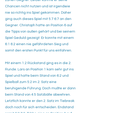
zähen Gegner. Leider konnte er seine
Chancen nicht nutzen und ist irgendwie
nie so richtig ins Spiel gekommen. Daher
ging auch dieses Spiel mit 5:7 6:7 an den
Gegner. Christoph hatte an Position 6 auf
die Tipps von außen gehört und bei seinem
Spiel Geduld gezeigt. Er konnte mit einem
6:1 6:2 einen nie gefährdeten Sieg und
somit den ersten Punkt für uns einfahren.
Mit einem 1:2 Rückstand ging es in die 2.
Runde. Lars an Position 1 kam sehr gut ins
Spiel und hatte beim Stand von 6:2 und
Spielball zum 5:2 im 2. Satz eine
beruhigende Führung. Doch mußte er dann
beim Stand von 4:5 Satzbälle abwehren.
Letztlich konnte er den 2. Satz im Tiebreak
doch noch für sich entscheiden. Endstand