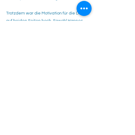
Trotzdem war die Motivation für die Doppel
auf beiden Seiten hoch. Sowohl Hannes
und Mattia als auch Fabian und Timo
konnten ihre Stärke weiter zeigen und die
entscheidenden Punkte machen, so dass
es am Ende verdient 6:0 für unsere
Mannschaft ausging. Super gemacht,
Jungs!
In zwei Wochen geht es zu Hause weiter
gegen Höfingen.
Tennisclub Rutesheim e.V.
Eisengriffweg 4