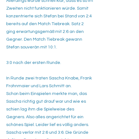
Allerdings wurde schnell klar, dass es so im
Zweiten nicht funktionieren würde. Somit
konzentrierte sich Stefan bei Stand von 2:4
bereits auf den Match Tiebreak. Satz 2
ging erwartungsgemäß mit 2:6 an den
Gegner. Den Match Tiebreak gewann
Stefan souverän mit 10:1.
3:0 nach der ersten Runde.
In Runde zwei traten Sascha Knabe, Frank
Frohnmaier und Lars Schmitt an.
Schon beim Einspielen merkte man, das
Sascha richtig gut drauf war und wie es
schien lag ihm die Spielweise des
Gegners. Also alles angerichtet für ein
schönes Spiel. Leider lief es völlig anders.
Sascha verlor mit 2:6 und 3:6. Die Gründe