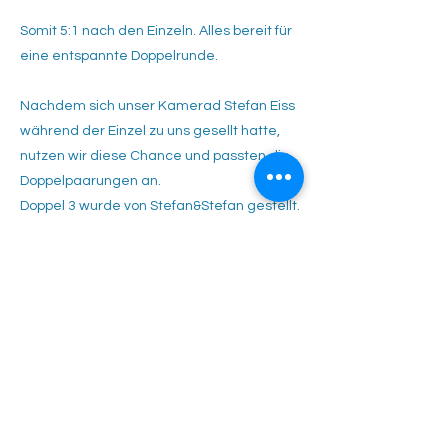
Somit 5:1 nach den Einzeln. Alles bereit für
eine entspannte Doppelrunde.
Nachdem sich unser Kamerad Stefan Eiss
während der Einzel zu uns gesellt hatte,
nutzen wir diese Chance und passten die
Doppelpaarungen an.
Doppel 3 wurde von Stefan&Stefan gestellt.
Und ging gegen einen, sagen wir mal zur
Hälfte sehr unangenehmen Gegner, mit
6:2 und 6:3 aus. Die größte
Herausforderung war dabei sicherlich die
Gemütslage im Griff zu halten.
Doppel 2 wurde mit Lars und Sascha
besetzt. Zwei ausgeglichene Sätze
führten am Ende zu einem 6:3 und 6:4 für
die Beiden.