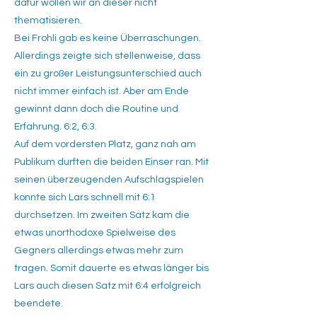
dafür wollen wir an dieser nicht
thematisieren.
Bei Frohli gab es keine Überraschungen.
Allerdings zeigte sich stellenweise, dass
ein zu großer Leistungsunterschied auch
nicht immer einfach ist. Aber am Ende
gewinnt dann doch die Routine und
Erfahrung. 6:2, 6:3.
Auf dem vordersten Platz, ganz nah am
Publikum durften die beiden Einser ran. Mit
seinen überzeugenden Aufschlagspielen
konnte sich Lars schnell mit 6:1
durchsetzen. Im zweiten Satz kam die
etwas unorthodoxe Spielweise des
Gegners allerdings etwas mehr zum
tragen. Somit dauerte es etwas länger bis
Lars auch diesen Satz mit 6:4 erfolgreich
beendete.