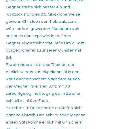
geschieht. Christoph verlor den Faden, der
Gegner stellte sich besser ein und
ruckzuck stand es 6:6. Glücklicherweise
gewann Christoph den Tiebreak, sonst
wäre es hart geworden. Nachdem sich
nun auch Christoph wieder auf den
Gegner eingestellt hatte, lief es im 2. Satz
ausgeglichener zu unseren Gunsten mit
6:4.
Etwas anders lief es bei Thomas, der
endlich wieder zurückgekehrt ist in den
Kreis der Mannschaft. Nachdem er sich
den Gegner im ersten Satz mit 6:3
zurechtgelegt hatte, ging es im Zweiten
schnell mit 6:0 zu Ende.
Als dritter im Bunde hatte es Stefan nicht
ganz so einfach. Den sehr ausgeglichenen
ersten Satz konnte er sich mit 6:4 sichern.