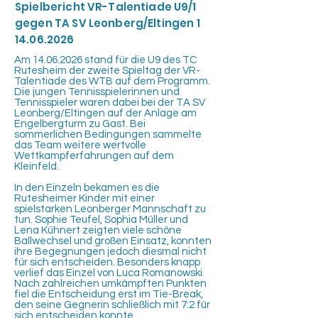
Spielbericht VR-Talentiade U9/1
gegen TA SV Leonberg/Eltingen
1
14.06.2026
Am
14.06.2026
stand für die U9 des TC
Rutesheim der zweite Spieltag der VR-
Talentiade des WTB auf dem Programm.
Die jungen Tennisspielerinnen und
Tennisspieler waren dabei bei der TA SV
Leonberg/Eltingen auf der Anlage am
Engelbergturm zu Gast. Bei
sommerlichen Bedingungen sammelte
das Team weitere wertvolle
Wettkampferfahrungen auf dem
Kleinfeld.
In den Einzeln bekamen es die
Rutesheimer Kinder mit einer
spielstarken Leonberger Mannschaft zu
tun. Sophie Teufel, Sophia Müller und
Lena Kühnert zeigten viele schöne
Ballwechsel und großen Einsatz, konnten
ihre Begegnungen jedoch diesmal nicht
für sich entscheiden. Besonders knapp
verlief das Einzel von Luca Romanowski.
Nach zahlreichen umkämpften Punkten
fiel die Entscheidung erst im Tie-Break,
den seine Gegnerin schließlich mit 7:2 für
sich entscheiden konnte.