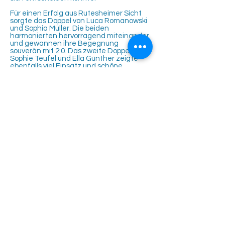
Für einen Erfolg aus Rutesheimer Sicht
sorgte das Doppel von Luca Romanowski
und Sophia Müller. Die beiden
harmonierten hervorragend miteinander
und gewannen ihre Begegnung
souverän mit 2:0. Das zweite Doppel mit
Sophie Teufel und Ella Günther zeigte
ebenfalls viel Einsatz und schöne
Ballwechsel, musste den Sieg jedoch an
die Gastgeber überlassen.
Auch wenn der Spieltag insgesamt an
die Gastgeber aus Leonberg ging,
konnten die Spielerinnen und Spieler des
TC Rutesheim viele wertvolle
Erfahrungen sammeln. So nahm das
Team neben viel Spaß am Tennis auch
wichtige Erkenntnisse für die
kommenden Spieltage mit nach Hause.
Tennisclub Rutesheim e.V.
Eisengriffweg 4
71277 Rutesheim
info@tcrweb.de
Impressum
Datenschutz