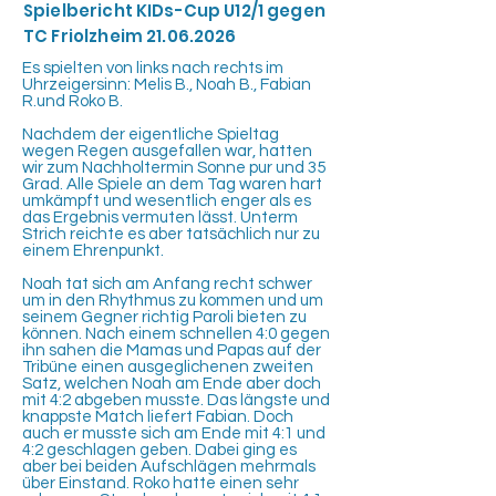
Spielbericht KIDs-Cup U12/1 gegen
TC Friolzheim
21.06.2026
Es spielten von links nach rechts im
Uhrzeigersinn: Melis B., Noah B., Fabian
R.und Roko B.
Nachdem der eigentliche Spieltag
wegen Regen ausgefallen war, hatten
wir zum Nachholtermin Sonne pur und 35
Grad. Alle Spiele an dem Tag waren hart
umkämpft und wesentlich enger als es
das Ergebnis vermuten lässt. Unterm
Strich reichte es aber tatsächlich nur zu
einem Ehrenpunkt.
Noah tat sich am Anfang recht schwer
um in den Rhythmus zu kommen und um
seinem Gegner richtig Paroli bieten zu
können. Nach einem schnellen 4:0 gegen
ihn sahen die Mamas und Papas auf der
Tribüne einen ausgeglichenen zweiten
Satz, welchen Noah am Ende aber doch
mit 4:2 abgeben musste. Das längste und
knappste Match liefert Fabian. Doch
auch er musste sich am Ende mit 4:1 und
4:2 geschlagen geben. Dabei ging es
aber bei beiden Aufschlägen mehrmals
über Einstand. Roko hatte einen sehr