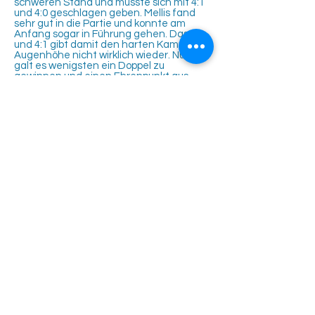
schweren Stand und musste sich mit 4:1
und 4:0 geschlagen geben. Mellis fand
sehr gut in die Partie und konnte am
Anfang sogar in Führung gehen. Das 4:1
und 4:1 gibt damit den harten Kampf auf
Augenhöhe nicht wirklich wieder. Nun
galt es wenigsten ein Doppel zu
gewinnen und einen Ehrenpunkt aus
Friolzheim mitzunehmen. Noah und Roko
leisteten noch einmal maximalen
Widerstand konnten den Ehrenpunkt mit
4:1 und 5:3 aber leider nicht holen. Dies
erledigten Mellis und Fabian im letzten
Doppel. Dies ging mit 4:5 (3:7) und 1:4 an
uns. Ein paar Minuten und 3 Pizza-Stücke
später war die Laune bei allen vier wieder
gut. Nächstes Mal, ja nächstes Mal
gewinnen wir…
Tennisclub Rutesheim e.V.
Eisengriffweg 4
71277 Rutesheim
info@tcrweb.de
Impressum
Datenschutz