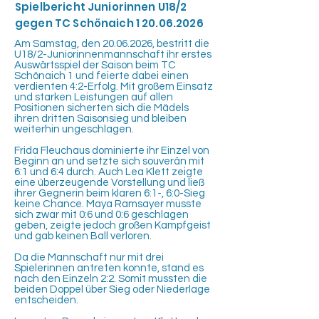
Spielbericht Juniorinnen U18/2
gegen TC Schönaich
1 20.06.2026
Am Samstag, den
20.06.2026
, bestritt die
U18/2-Juniorinnenmannschaft ihr erstes
Auswärtsspiel der Saison beim TC
Schönaich 1 und feierte dabei einen
verdienten 4:2-Erfolg. Mit großem Einsatz
und starken Leistungen auf allen
Positionen sicherten sich die Mädels
ihren dritten Saisonsieg und bleiben
weiterhin ungeschlagen.
Frida Fleuchaus dominierte ihr Einzel von
Beginn an und setzte sich souverän mit
6:1 und 6:4 durch. Auch Lea Klett zeigte
eine überzeugende Vorstellung und ließ
ihrer Gegnerin beim klaren 6:1-, 6:0-Sieg
keine Chance. Maya Ramsayer musste
sich zwar mit 0:6 und 0:6 geschlagen
geben, zeigte jedoch großen Kampfgeist
und gab keinen Ball verloren.
Da die Mannschaft nur mit drei
Spielerinnen antreten konnte, stand es
nach den Einzeln 2:2. Somit mussten die
beiden Doppel über Sieg oder Niederlage
entscheiden.