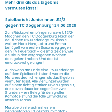
Mehr drin als das Ergebnis
vermuten lässt!
Spielbericht Juniorinnen U12/2
gegen TC Doggenburg
1 24.06.2026
Zum Rückspiel empfingen unsere U12/2-
Mädchen den TC Doggenburg. Nach der
deutlichen 0:6-Niederlage im Hinspiel
wollten Mara, Nora, Lotta und Emma –
beflügelt vom ersten Saisonsieg gegen
den TV Feuerbach – diesmal zeigen, wie
viel sie in den vergangenen Wochen
dazugelernt haben. Und das ist
eindrucksvoll gelungen!
Auch wenn am Ende eine 1:5-Niederlage
auf dem Spielbericht stand, waren die
Matches deutlich enger, als das Ergebnis
vermuten lässt. Alle vier Einzel wurden
auf einem richtig starken Niveau gespielt,
drei davon dauerten sogar über zwei
Stunden – ein Beleg für den großen
Kampfgeist und die tolle Entwicklung
unseres Teams.
Mara belohnte sich mit einem
nervenstarken 10:7-Erfolg im Match-