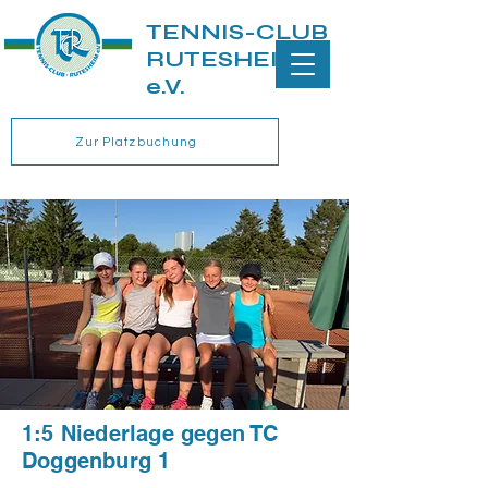
TENNIS-CLUB
RUTESHEIM
e.V.
Zur Platzbuchung
1:5 Niederlage gegen TC
Doggenburg 1