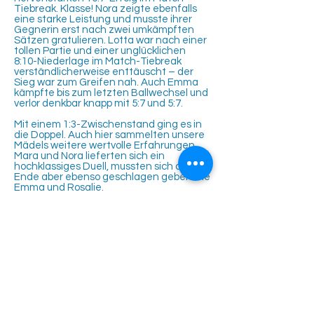
Tiebreak. Klasse! Nora zeigte ebenfalls
eine starke Leistung und musste ihrer
Gegnerin erst nach zwei umkämpften
Sätzen gratulieren. Lotta war nach einer
tollen Partie und einer unglücklichen
8:10-Niederlage im Match-Tiebreak
verständlicherweise enttäuscht – der
Sieg war zum Greifen nah. Auch Emma
kämpfte bis zum letzten Ballwechsel und
verlor denkbar knapp mit 5:7 und 5:7.
Mit einem 1:3-Zwischenstand ging es in
die Doppel. Auch hier sammelten unsere
Mädels weitere wertvolle Erfahrungen.
Mara und Nora lieferten sich ein
hochklassiges Duell, mussten sich am
Ende aber ebenso geschlagen geben wie
Emma und Rosalie.
Unterm Strich war es ein Spiel, das Mut
macht. Mit dem berühmten Quäntchen
Matchglück hätte das Ergebnis auch
deutlich knapper ausfallen können. Die
spielerische Entwicklung unseres Girls-
Power-Teams ist jedenfalls unübersehbar
– und die wohlverdiente Portion
Spaghetti schmeckte danach natürlich
trotzdem allen.
Weiter geht es am Mittwoch, den