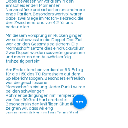
Dabei bewiesen wir vor allem in den
entscheidenden Momenten
Nervenstärke und sicherten uns mehrere
enge Partien. Besonders wertvoll waren
dabei zwei Siege im Match-Tiebreak, die
den Zwischenstand von 4:2 für uns
bedeuteten.
Mit diesem Vorsprung im Rücken gingen
wir selbstbewusst in die Doppel. Das Ziel
war klar: den Gesamtsieg sichern. Die
Mannschaft setzte dies eindrucksvoll um.
Zwei Doppel wurden souverän gewonnen
und machten den Auswärtserfolg
frühzeitig perfekt.
Am Ende stand ein verdienter 6:3-Erfolg
für die H50 des TC Rutesheim auf dem
Spielberichtsbogen. Besonders erfreulich
war die geschlossene
Mannschaftsleistung. Jeder Punkt wurde
bei den schwierigen
Rahmenbedingungen mit Temperaturen
von über 30 Grad hart erarbeitet.
Besonders in den kniffligen Situationen
zeigten wir, dass wir eng
zusammenrücken und ein Team (Axel,
Sascha, Manne, Puschel, Pablo, Lars,
Micha, Steffen und Tobbe) sind.