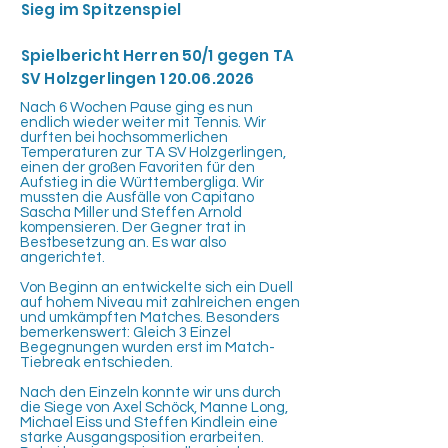
Sieg im Spitzenspiel
Spielbericht Herren 50/1 gegen TA
SV Holzgerlingen
1 20.06.2026
Nach 6 Wochen Pause ging es nun
endlich wieder weiter mit Tennis. Wir
durften bei hochsommerlichen
Temperaturen zur TA SV Holzgerlingen,
einen der großen Favoriten für den
Aufstieg in die Württembergliga. Wir
mussten die Ausfälle von Capitano
Sascha Miller und Steffen Arnold
kompensieren. Der Gegner trat in
Bestbesetzung an. Es war also
angerichtet.
Von Beginn an entwickelte sich ein Duell
auf hohem Niveau mit zahlreichen engen
und umkämpften Matches. Besonders
bemerkenswert: Gleich 3 Einzel
Begegnungen wurden erst im Match-
Tiebreak entschieden.
Nach den Einzeln konnte wir uns durch
die Siege von Axel Schöck, Manne Long,
Michael Eiss und Steffen Kindlein eine
starke Ausgangsposition erarbeiten.