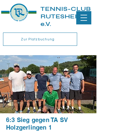
TENNIS-CLUB
RUTESHEIM
e.V.
Zur Platzbuchung
6:3 Sieg gegen TA SV
Holzgerlingen 1