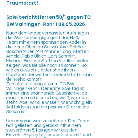
Traumstart!
Spielbericht Herren 50/1 gegen TC
BW Vaihingen-Rohr
1 09.05.2026
Nach dem knapp verpassten Aufstieg in
die Württembergliga geht das H50/1
Team mit einem spannenden Kader in
die neue Oberliga Saison. Axel Schöck,
Sascha Miller (MF), Manne Long, Steffen
Arnold, Pablo Ullrich, Lars Schmitt,
Michael Eiss und Steffen Kindlein wollen
zeigen, was sie alle noch so können. So
wie es aussieht, leider ohne ihren
Capitano, der weiterhin verletzt ist und in
der Reha kämpft.
Zum Auftakt ging es zum TC BW
Vaihingen-Rohr. Der erste Spieltag ist
immer eine spannende Geschichte, da
man noch nicht so richtig weiß, wo man
steht. Aber wir alle wissen, wie wichtig ein
Auftaktsieg und ein positiver Start in die
Saison ist.
Um es vorne weg zu nehmen. Das Team
hat geliefert und gerockt. Mit einem
souveränen 5:1 gingen wir aus den
Einzeln. Axel mit einer deutlichen 6:1 und