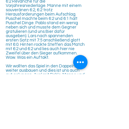
6:2 Revanche für die
Vorjahresniederlage. Manne mit einem
souveränen 6:2, 6:2 trotz
Herausforderungen beim Aufschlag.
Puschel machte beim 6:2 und 6:1 halt
Puschel Dinge. Pablo stand ein wenig
neben sich und musste dem Gegner
gratulieren (und uns Bier dafür
ausgeben). Lars nach spannenden
ersten Satz mit 7:5 anschließend glatt
mit 6:0. Hinten rockte Steffen das Match
mit 6:2 und 6:2 und lies auch hier nie
Zweifel über den Sieger aufkommen.
Wow. Was ein Auftakt.
Wir wollten das Spiel in den Doppeln noch
weiter ausbauen und dies ist uns auch
gut gelungen. Axel mit Pablo, Manne und
Lars sowie Puschel mit unserem Joker
Michael holten auch noch alle 3 Punkte
im Doppel.
Traumstart mit einem glatten 1:8
Auswärtssieg geglückt. Der verletzte
Capitano strahlte mit seiner Truppe auf
dem Mannschaftsfoto um die Wette.
Nun haben wir erst einmal 7 Wochen
Pause bevor es am Samstag, den
20.06.2026
weiter geht. Dort geht es