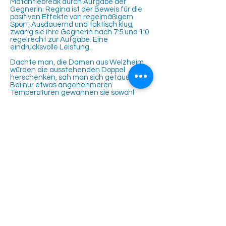
Matchtiebreak durch Aufgabe der
Gegnerin. Regina ist der Beweis für die
positiven Effekte von regelmäßigem
Sport! Ausdauernd und taktisch klug,
zwang sie ihre Gegnerin nach 7:5 und 1:0
regelrecht zur Aufgabe. Eine
eindrucksvolle Leistung.
Dachte man, die Damen aus Welzheim
würden die ausstehenden Doppel
herschenken, sah man sich getäuscht.
Bei nur etwas angenehmeren
Temperaturen gewannen sie sowohl
gegen Sonja und Hitsch mit 4:6 und 4:6,
als auch gegen Michi und Regina mit 6:4,
1:6 und 3:10 aus Rutesheimer Sicht. Nach
der körperlichen Anstrengung musste
der Spieltag durch anspruchsvolle
Kopfrechenarbeit entschieden werden.
Am Ende stand der Rutesheimer Sieg
ohne Rechenfehler fest! Was für eine
Leistung.
Es spielten und schwitzten Sylvia Busch,
Michaela Schaupensteiner, Sonja
Stocker, Regina Pfeffer, Ulrike Hild
Tennisclub Rutesheim e.V.
Eisengriffweg 4