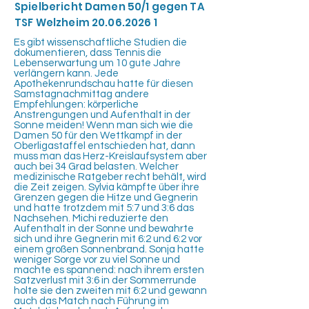
Spielbericht Damen 50/1 gegen TA
TSF Welzheim
20.06.2026 1
Es gibt wissenschaftliche Studien die
dokumentieren, dass Tennis die
Lebenserwartung um 10 gute Jahre
verlängern kann. Jede
Apothekenrundschau hatte für diesen
Samstagnachmittag andere
Empfehlungen: körperliche
Anstrengungen und Aufenthalt in der
Sonne meiden! Wenn man sich wie die
Damen 50 für den Wettkampf in der
Oberligastaffel entschieden hat, dann
muss man das Herz-Kreislaufsystem aber
auch bei 34 Grad belasten. Welcher
medizinische Ratgeber recht behält, wird
die Zeit zeigen. Sylvia kämpfte über ihre
Grenzen gegen die Hitze und Gegnerin
und hatte trotzdem mit 5:7 und 3:6 das
Nachsehen. Michi reduzierte den
Aufenthalt in der Sonne und bewahrte
sich und ihre Gegnerin mit 6:2 und 6:2 vor
einem großen Sonnenbrand. Sonja hatte
weniger Sorge vor zu viel Sonne und
machte es spannend: nach ihrem ersten
Satzverlust mit 3:6 in der Sommerrunde
holte sie den zweiten mit 6:2 und gewann
auch das Match nach Führung im