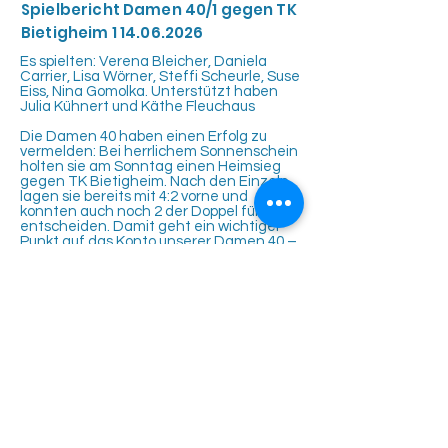
Spielbericht Damen 40/1 gegen TK
Bietigheim
1 14.06.2026
Es spielten: Verena Bleicher, Daniela
Carrier, Lisa Wörner, Steffi Scheurle, Suse
Eiss, Nina Gomolka. Unterstützt haben
Julia Kühnert und Käthe Fleuchaus
Die Damen 40 haben einen Erfolg zu
vermelden: Bei herrlichem Sonnenschein
holten sie am Sonntag einen Heimsieg
gegen TK Bietigheim. Nach den Einzeln
lagen sie bereits mit 4:2 vorne und
konnten auch noch 2 der Doppel für sich
entscheiden. Damit geht ein wichtiger
Punkt auf das Konto unserer Damen 40 –
und viel Zuversicht für die weiteren
Spiele.
Tennisclub Rutesheim e.V.
Eisengriffweg 4
71277 Rutesheim
info@tcrweb.de
Impressum
Datenschutz