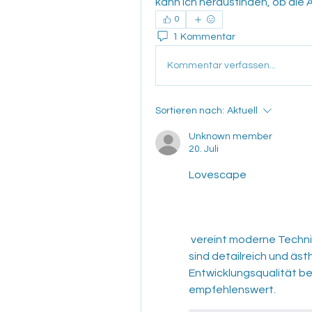
kann ich herausfinden, ob die A
0
1 Kommentar
Kommentar verfassen...
Sortieren nach:
Aktuell
Unknown member
20. Juli
Lovescape
 vereint moderne Technik mit einfacher Handhabung. Die Ergebnisse 
sind detailreich und äs
Entwicklungsqualität bei
empfehlenswert.