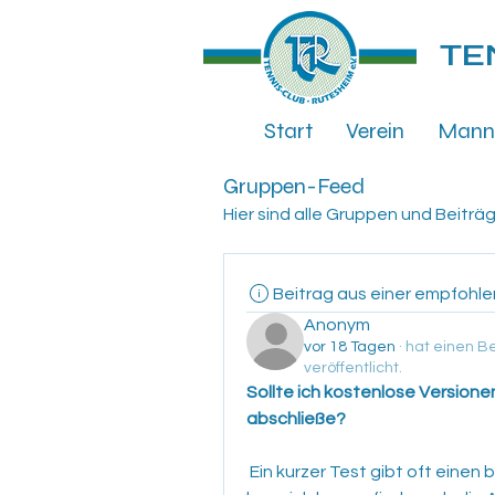
TE
Start
Verein
Mann
Gruppen-Feed
Hier sind alle Gruppen und Beiträg
Beitrag aus einer empfohl
Anonym
vor 18 Tagen
·
hat einen Be
veröffentlicht.
Sollte ich kostenlose Versione
abschließe?
 Ein kurzer Test gibt oft einen besseren Eindruck als jede Beschreibung. So 