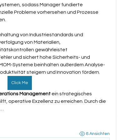
stemen, sodass Manager fundierte 
zielle Probleme vorhersehen und Prozesse 
en.
haltung von Industriestandards und 
Datens
erfolgung von Materialien, 
Impre
tätskontrollen gewährleistet 
ehler und sichert hohe Sicherheits- und 
 MOM-Systeme beinhalten außerdem Analyse- 
roduktivität steigern und Innovation fördern.
Click Me
erations Management
 ein strategisches 
ft, operative Exzellenz zu erreichen. Durch die 
e…
V.
8 Ansichten