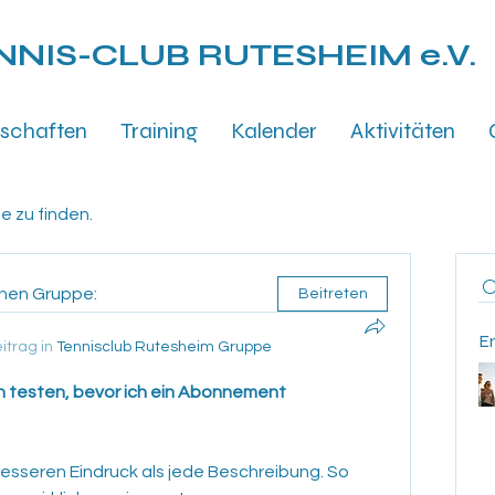
NNIS-CLUB
RUTESHEIM e.V.
schaften
Training
Kalender
Aktivitäten
e zu finden.
enen Gruppe:
Beitreten
E
itrag in
Tennisclub Rutesheim Gruppe
n testen, bevor ich ein Abonnement 