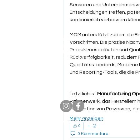
Sensoren und Unternehmenssy
Entscheidungen treffen, poten
kontinuierlich verbessern könn
MOM unterstützt zudem die Ein
Tennisclub Rutesheim e.V.
Vorschriften. Die präzise Nachv
Eisengriffweg 4
Produktionsabläufen und Quali
71277 Rutesheim
Rückverfolgbarkeit, reduziert F
info@tcrweb.de
Qualitätsstandards. Moderne
und Reporting-Tools, die die P
Letztlich ist 
Manufacturing Op
Rahmenwerk, das Herstellern hil
Integration von Prozessen, di
Mehr anzeigen
Copyright Tennisclub Rutesheim e.
0
0 Kommentare