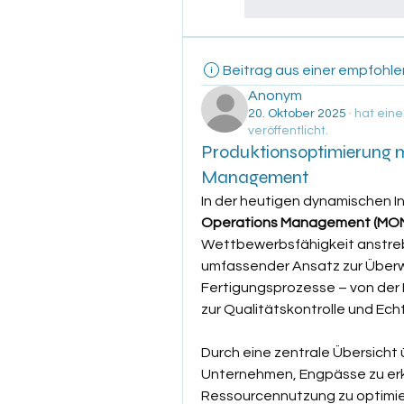
Gefällt mir
Antw
Beitrag aus einer empfohl
Anonym
20. Oktober 2025
·
hat eine
veröffentlicht.
Produktionsoptimierung 
Management
In der heutigen dynamischen I
Operations Management (MO
Wettbewerbsfähigkeit anstreb
umfassender Ansatz zur Überw
Fertigungsprozesse – von der P
zur Qualitätskontrolle und Ec
Durch eine zentrale Übersicht 
Unternehmen, Engpässe zu erke
Ressourcennutzung zu optimier