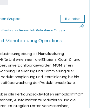
orten
enen Gruppe:
Beitreten
n Beitrag in
Tennisclub Rutesheim Gruppe
mit Manufacturing Operations
ndustrieumgebung ist 
Manufacturing 
M)
 für Unternehmen, die Effizienz, Qualität und 
en, unverzichtbar geworden. MOM ist ein 
achung, Steuerung und Optimierung aller 
roduktionsplanung und -terminierung bis hin 
htzeitüberwachung der Produktionsabläufe.
über alle Fertigungsaktivitäten ermöglicht MOM 
nnen, Ausfallzeiten zu reduzieren und die 
en. Es integriert Daten von Maschinen, 