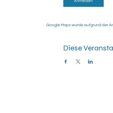
Anmelden
Google Maps wurde aufgrund der Anal
Diese Veransta
Tennisclub Rutesheim e.V.
Eisengriffweg 4
71277 Rutesheim
info@tcrweb.de