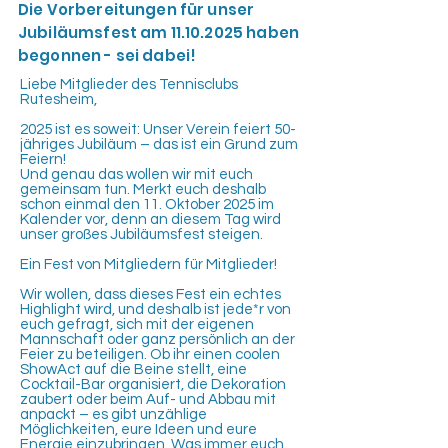
Die Vorbereitungen für unser
Jubiläumsfest am
11.10.2025
haben
begonnen - sei dabei!
Liebe Mitglieder des Tennisclubs
Rutesheim,
2025 ist es soweit: Unser Verein feiert 50-
jähriges Jubiläum – das ist ein Grund zum
Feiern!
Und genau das wollen wir mit euch
gemeinsam tun. Merkt euch deshalb
schon einmal den 11. Oktober 2025 im
Kalender vor, denn an diesem Tag wird
unser großes Jubiläumsfest steigen.
Ein Fest von Mitgliedern für Mitglieder!
Wir wollen, dass dieses Fest ein echtes
Highlight wird, und deshalb ist jede*r von
euch gefragt, sich mit der eigenen
Mannschaft oder ganz persönlich an der
Feier zu beteiligen. Ob ihr einen coolen
ShowAct auf die Beine stellt, eine
Cocktail-Bar organisiert, die Dekoration
zaubert oder beim Auf- und Abbau mit
anpackt – es gibt unzählige
Möglichkeiten, eure Ideen und eure
Energie einzubringen. Was immer euch