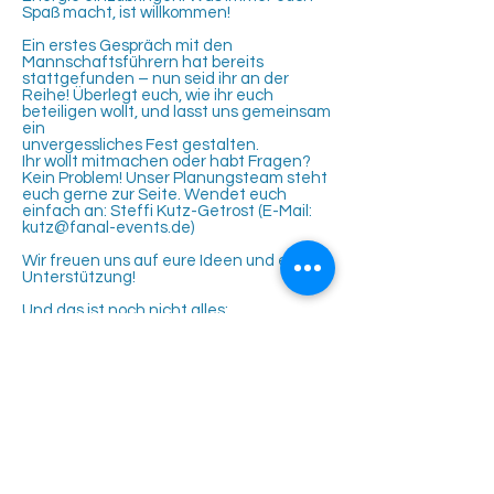
Spaß macht, ist willkommen!
Ein erstes Gespräch mit den
Mannschaftsführern hat bereits
stattgefunden – nun seid ihr an der
Reihe! Überlegt euch, wie ihr euch
beteiligen wollt, und lasst uns gemeinsam
ein
unvergessliches Fest gestalten.
Ihr wollt mitmachen oder habt Fragen?
Kein Problem! Unser Planungsteam steht
euch gerne zur Seite. Wendet euch
einfach an: Steffi Kutz-Getrost (E-Mail:
kutz@fanal-events.de)
Wir freuen uns auf eure Ideen und eure
Unterstützung!
Und das ist noch nicht alles:
In diesem Jahr werden noch weitere
spannende Aktionen auf euch warten.
Wir halten euch natürlich rechtzeitig auf
dem Laufenden. Schaut doch auch
regelmäßig auf unserer Webseite vorbei
unter: https://www.tennisclub-
rutesheim.de/aktuelles/termine
Lasst uns gemeinsam feiern und unsere
50 Jahre TCR zu einem Event machen,
an das sich alle noch lange erinnern